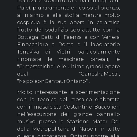
realizzate soprattutto a Bali in legno di
Pule), più raramente è ricorso al bronzo,
al marmo e alla stoffa mentre molto
cospicua è la sua opera in ceramica
frutto del sodalizio soprattutto con la
Bottega Gatti di Faenza e con Venera
Finocchiaro a Roma e il laboratorio
Terraviva di Vietri, particolarmente
rinomate le maschere pineali, le
"Ermestetiche" e le ultime grandi opere
quali "GaneshaMusa",
"NapoleonCentaurOntano" .
Molto interessante la sperimentazione
con la tecnica del mosaico elaborata
con il mosaicista Costantino Buccolieri
nell'esecuzione del grande pannello
musivo presso la Stazione Mater Dei
della Metropolitana di Napoli. In tutte
queste circostanze Ontani ricorre alla