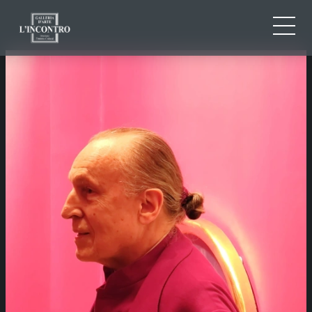
CHI SIAMO
IT
EN
NEWS ED EVENTI
FR
ARTISTI E OPERE
MOSTRE
CONTATTI