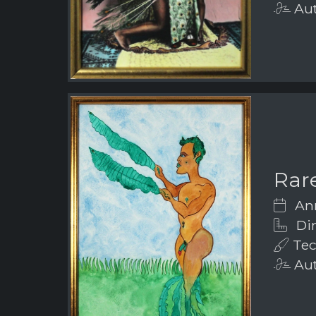
Aut
Rar
Ann
Dim
Tecn
Aut