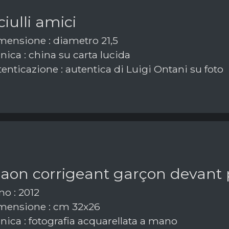
iulli amici
ensione : diametro 21,5
ica : china su carta lucida
enticazione : autentica di Luigi Ontani su foto
paon corrigeant garçon devant
o : 2012
ensione : cm 32x26
nica : fotografia acquarellata a mano