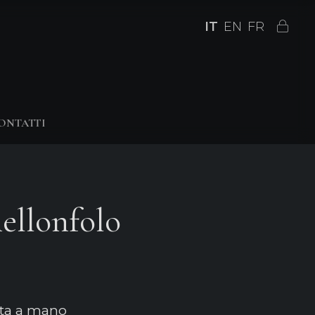
IT
EN
FR
ONTATTI
ellonfolo
ata a mano