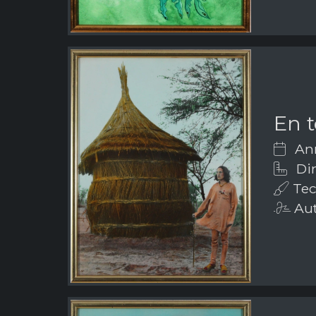
En t
Ann
Dim
Tec
Aut