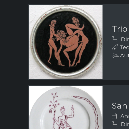
Trio
Dim
Tecn
Aut
San
Ann
Dim