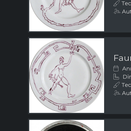
Tec
Aut
Fau
Ann
Dim
Tec
Aut