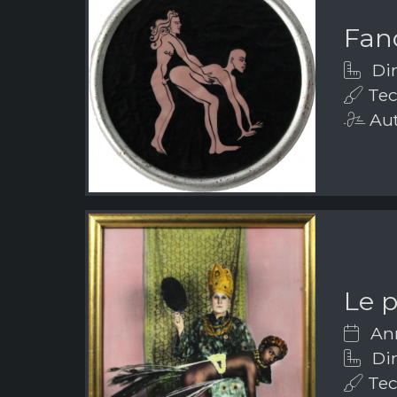
Fanc
Dim
Tecn
Aut
Le 
Ann
Dim
Tec