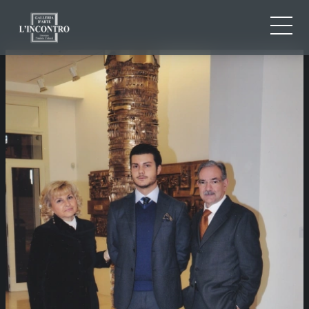
CHI SIAMO
IT
EN
NEWS ED EVENTI
FR
ARTISTI E OPERE
MOSTRE
CONTATTI