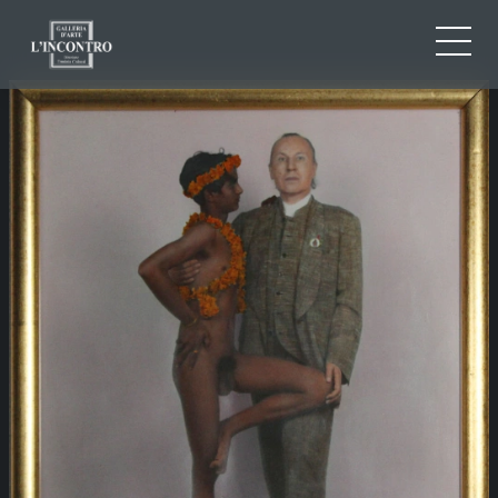
CHI SIAMO
IT
EN
NEWS ED EVENTI
FR
ARTISTI E OPERE
MOSTRE
CONTATTI