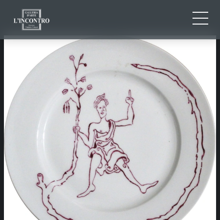
CHI SIAMO
IT
EN
NEWS ED EVENTI
FR
ARTISTI E OPERE
MOSTRE
CONTATTI