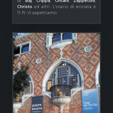
di
Baj
,
Crippa
,
Ontani
,
Zappettini
,
Christo
ed altri. L'orario di entrata è
11-19. Vi aspettiamo