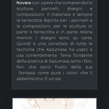
Novara
con opere che comprendono
sculture, pannelli, disegni e
composizioni. Il materiale è sempre
la terracotta dipinta per i pannelli e
le composizioni, per le sculture in
parte è terracotta e in parte resina
mentre i disegni sono su carta.
Quindi è una carrellata di tutte le
tecniche che Kazumasa ha usato e
usa correntemente. Tema fondante
della poetica di Kazumasa sono i fiori,
fiori che sono frutto della sua
fantasia come pure i colori che li
abbelliscono. È un pe...