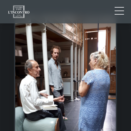
CHI SIAMO
IT
EN
NEWS ED EVENTI
FR
ARTISTI E OPERE
MOSTRE
CONTATTI