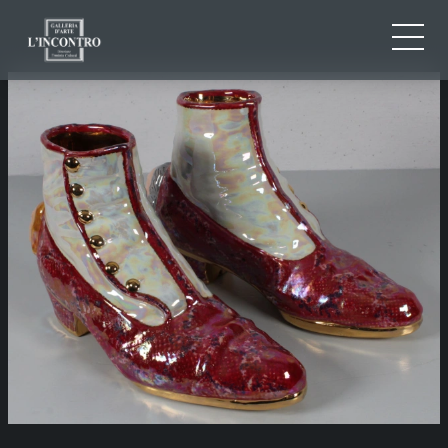
CHI SIAMO
IT
EN
NEWS ED EVENTI
FR
ARTISTI E OPERE
MOSTRE
CONTATTI