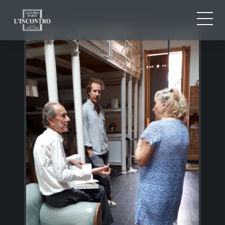
ABOUT US
IT
EN
NEWS AND EVENTS
FR
ARTISTS AND WORKS
EXHIBITIONS
CONTACTS