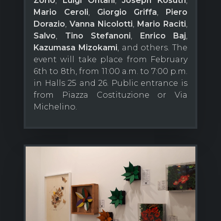
Zorio
,
Luigi Ontani
,
Joseph Kosuth
,
Mario Ceroli
,
Giorgio Griffa
,
Piero
Dorazio
,
Vanna Nicolotti
,
Mario Raciti
,
Salvo
,
Tino Stefanoni
,
Enrico Baj
,
Kazumasa Mizokami
, and others. The
event will take place from February
6th to 8th, from 11:00 a.m. to 7:00 p.m.
in Halls 25 and 26. Public entrance is
from Piazza Costituzione or Via
Michelino.