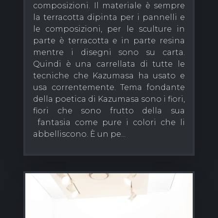
composizioni. Il materiale è sempre
la terracotta dipinta per i pannelli e
le composizioni, per le sculture in
parte è terracotta e in parte resina
mentre i disegni sono su carta.
Quindi è una carrellata di tutte le
tecniche che Kazumasa ha usato e
usa correntemente. Tema fondante
della poetica di Kazumasa sono i fiori,
fiori che sono frutto della sua
fantasia come pure i colori che li
abbelliscono. È un pe...