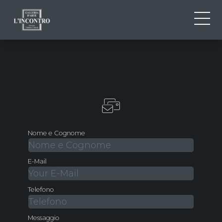
ABOUT US
IT
EN
NEWS AND EVENTS
FR
ARTISTS AND WORKS
EXHIBITIONS
CONTACTS
Nome e Cognome
E-Mail
Telefono
Messaggio