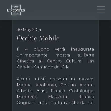
ABOUT US
IT
30 May 2014
EN
NEWS AND EVENTS
Occhio Mobile
FR
ARTISTS AND WORKS
Il 4 giugno verrà inaugurata
EXHIBITIONS
un'importante mostra sull'Arte
CONTACTS
Cinetica al Centro Cultural Las
Candes, Santiago del Cile.
Alcuni artisti presenti in mostra:
Marina Apollonio, Getulio Alviani,
Alberto Biasi, Franco Costalonga,
Manfredo Massironi, Franco
Grignani, artisti trattati anche da noi.