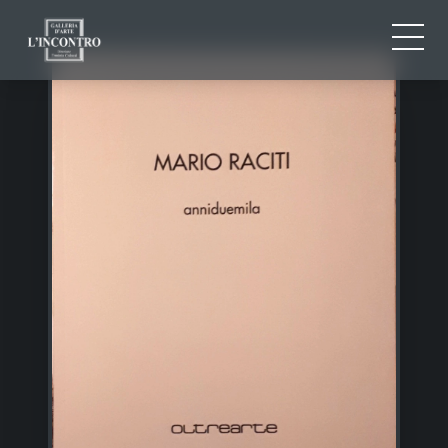
CHI SIAMO
IT
EN
NEWS ED EVENTI
FR
ARTISTI E OPERE
MOSTRE
CONTATTI