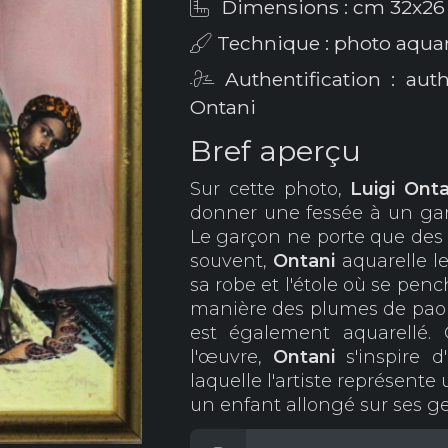
Dimensions : cm 32x26
Technique : photo aquar
Authentification : aut
Ontani
Bref aperçu
Sur cette photo,
Luigi Onta
donner une fessée à un gar
Le garçon ne porte que des 
souvent,
Ontani
aquarelle l
sa robe et l'étole où se pen
manière des plumes de paon
est également aquarellé.
l'œuvre,
Ontani
s'inspire
laquelle l'artiste représen
un enfant allongé sur ses g