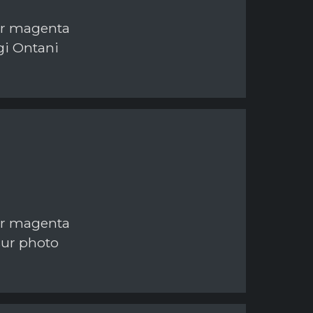
ur magenta
gi Ontani
ur magenta
sur photo