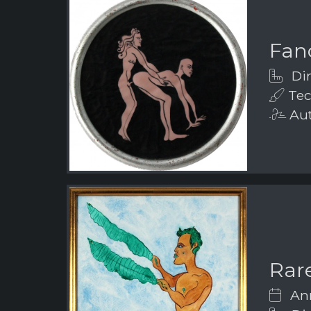
Fanc
Dim
Tec
Aut
Rar
Ann