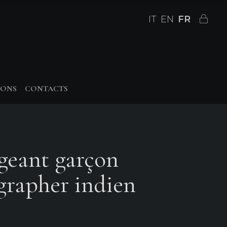
IT
EN
FR
IONS
CONTACTS
geant garçon
grapher indien