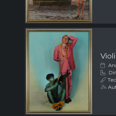
Viol
Ann
Dim
Tec
Aut