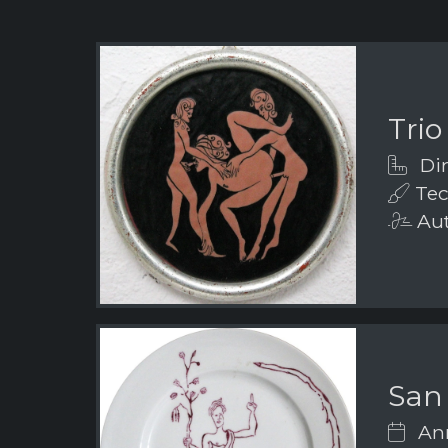
Trio
Dim
Tec
Aut
San
Ann