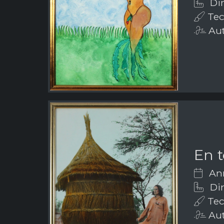
Dim
Tec
Aut
En t
Ann
Dim
Tec
Aut