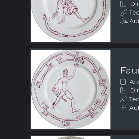
Dim
Tec
Aut
Fau
Ann
Dim
Tec
Aut