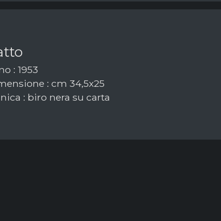
atto
o : 1953
ensione : cm 34,5x25
ica : biro nera su carta