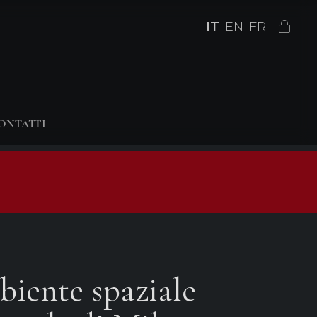
IT
EN
FR
ONTATTI
iente spaziale