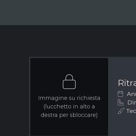
Ritr
Ann
Immagine su richiesta
Dim
(lucchetto in alto a
Tecn
destra per sbloccare)