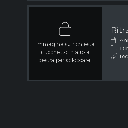
Ritr
Ann
Immagine su richiesta
Dim
(lucchetto in alto a
Tecn
destra per sbloccare)