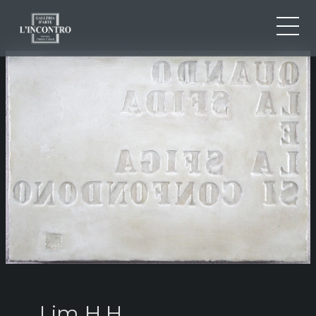
CHI SIAMO
IT
EN
NEWS ED EVENTI
FR
ARTISTI E OPERE
MOSTRE
CONTATTI
Lim H.H