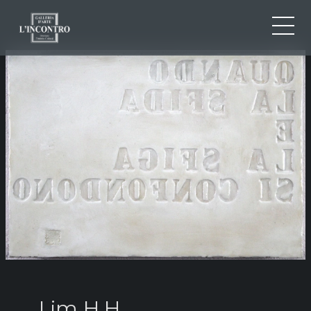
QUI SOMMES-NOU
IT
EN
NEWS ED EVENTS
FR
ARTISTES ET ŒUVRES
EXPOSITIONS
CONTACTS
Lim H.H