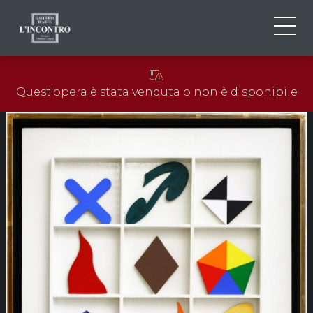
CHI SIAMO
IT
Quest'opera è stata venduta o non è disponibile
EN
NEWS ED EVENTI
FR
ARTISTI E OPERE
MOSTRE
CONTATTI