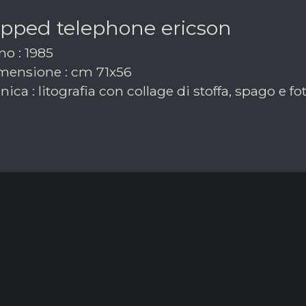
pped telephone ericson
o : 1985
ensione : cm 71x56
ica : litografia con collage di stoffa, spago e fo