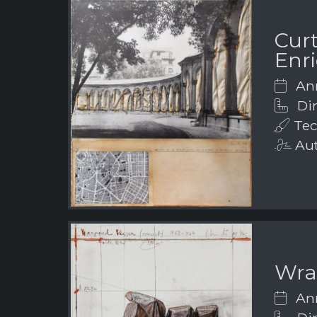
Curt
Enri
Ann
Dim
Tecn
Aut
Wra
Ann