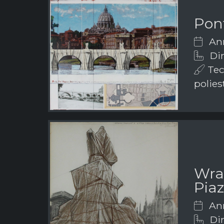
Pon
Ann
Dim
Tecn
polies
Wra
Pia
Ann
Dim