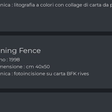
ica : litografia a colori con collage di carta d
ning Fence
o : 1998
mensione : cm 40x50
ica : fotoincisione su carta BFK rives