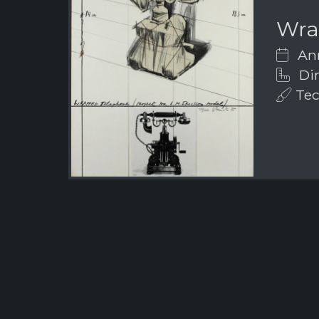
Wra
Ann
Dim
Tecn