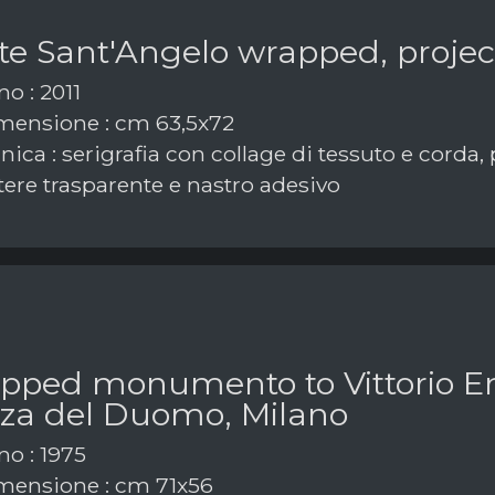
te Sant'Angelo wrapped, projec
o : 2011
ensione : cm 63,5x72
ica : serigrafia con collage di tessuto e corda, 
tere trasparente e nastro adesivo
pped monumento to Vittorio Em
zza del Duomo, Milano
o : 1975
ensione : cm 71x56