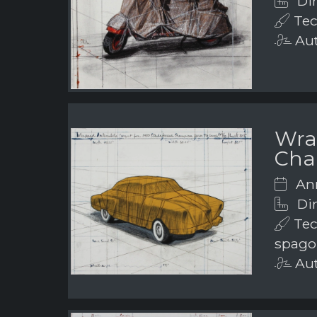
Dim
Tecn
Aut
Wra
Cha
Ann
Dim
Tecn
spago
Aut