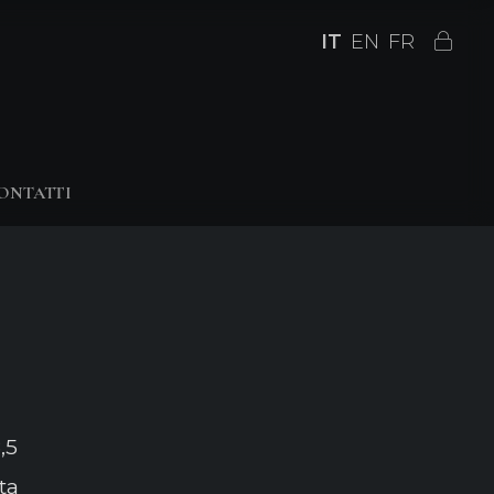
IT
EN
FR
ONTATTI
,5
ta