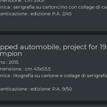
ensione : cm 31x31
ica : serigrafia su cartoncino con collage di ca
enticazione : edizione: P.A. 2/45
pped automobile, project for 1
mpion
o : 2015
ensione : cm 43x53,5
ica : litografia su cartone e collage di serigrafi
enticazione : edizione: P.A. 9/50