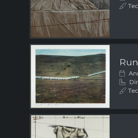
Tecn
Run
Ann
Di
Tecn