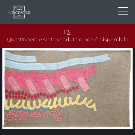
CHI SIAMO
IT
Quest'opera è stata venduta o non è disponibile
EN
NEWS ED EVENTI
FR
ARTISTI E OPERE
MOSTRE
CONTATTI