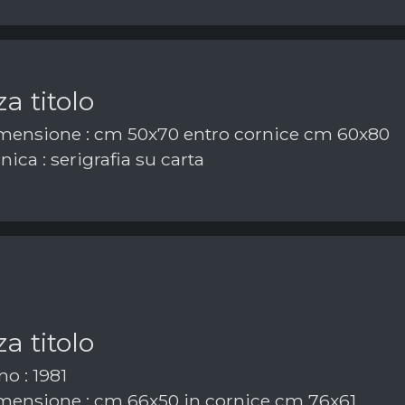
a titolo
ensione : cm 50x70 entro cornice cm 60x80
ica : serigrafia su carta
a titolo
o : 1981
ensione : cm 66x50 in cornice cm 76x61