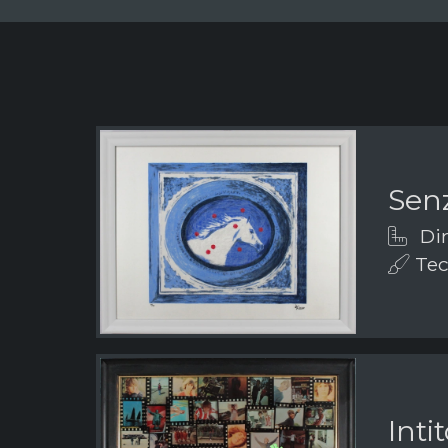
Senz
Dim
Tecn
Inti