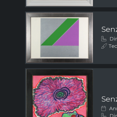
Senz
Dim
Tecn
Senz
Ann
Dim