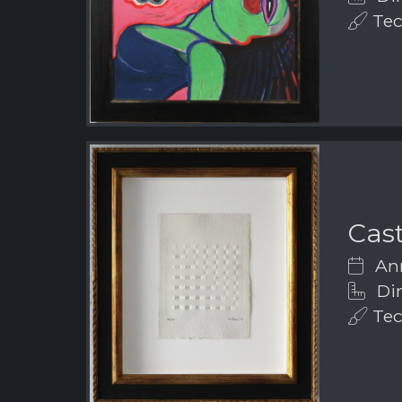
Tecn
Cast
Ann
Dim
Tecn