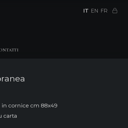
IT
EN
FR
ONTATTI
oranea
 in cornice cm 88x49
u carta