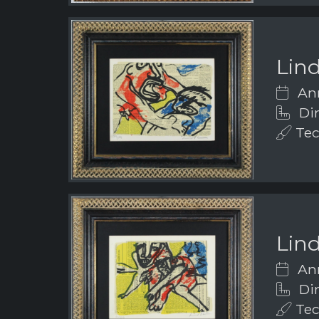
Lin
Ann
Dim
Tecn
Lin
Ann
Dim
Tecn