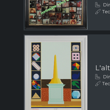
Dim
Tecn
L'a
Dim
Tecn