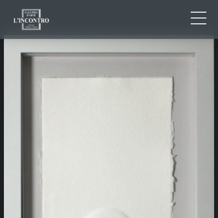
QUI SOMMES-NOU
IT
EN
NEWS ED EVENTS
FR
ARTISTES ET ŒUVRES
EXPOSITIONS
CONTACTS