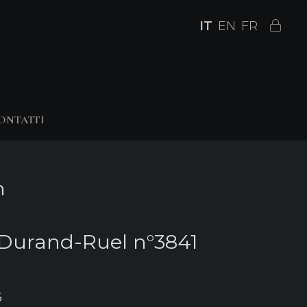
IT
EN
FR
ONTATTI
n
 Durand-Ruel n°3841
6