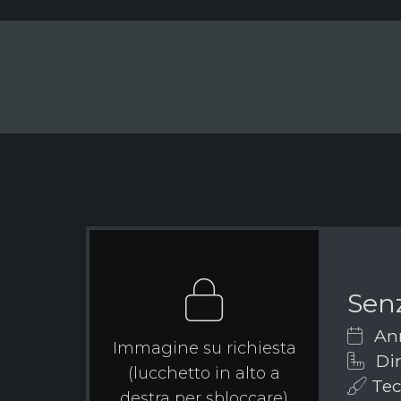
Senz
Ann
Immagine su richiesta
Dim
(lucchetto in alto a
Tecn
destra per sbloccare)