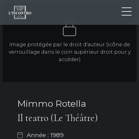
QUI SOMMES-NOU
IT
EN
NEWS ED EVENTS
Image protégée par le droit d'auteur (icône de
FR
verrouillage dans le coin supérieur droit pour y
ARTISTES ET ŒUVRES
accéder)
EXPOSITIONS
CONTACTS
Mimmo Rotella
Il teatro (Le Théâtre)
Année : 1989