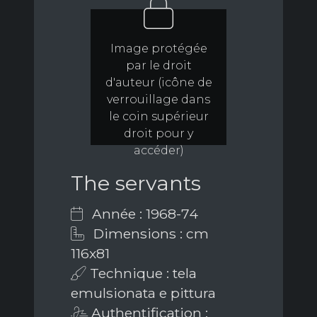
Image protégée
par le droit
d'auteur (icône de
verrouillage dans
le coin supérieur
droit pour y
accéder)
The servants
Année : 1968-74
Dimensions : cm
116x81
Technique : tela
emulsionata e pittura
Authentification :