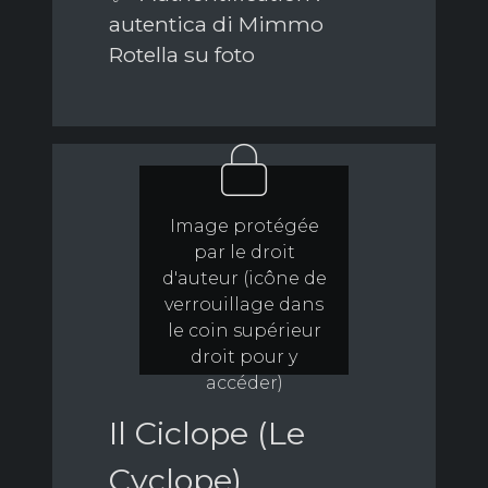
autentica di Mimmo
Rotella su foto
Image protégée
par le droit
d'auteur (icône de
verrouillage dans
le coin supérieur
droit pour y
accéder)
Il Ciclope (Le
Cyclope)