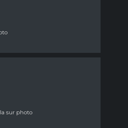
oto
la sur photo