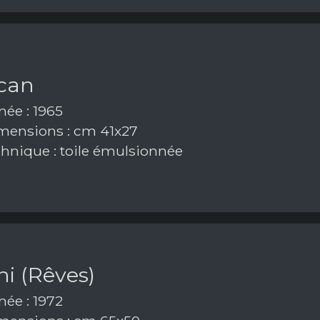
ican
ée : 1965
ensions : cm 41x27
hnique : toile émulsionnée
i (Rêves)
ée : 1972