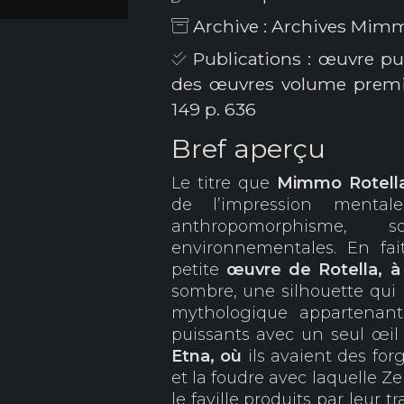
Archive : Archives Mimm
Publications : œuvre pu
des œuvres volume premié
149 p. 636
Bref aperçu
Le titre que
Mimmo
Rotel
de l’impression menta
anthropomorphisme, 
environnementales. En fait
petite
œuvre de Rotella, 
sombre, une silhouette qui 
mythologique appartenan
puissants avec un seul œil
Etna, où
ils avaient des forg
et la foudre avec laquelle Zeu
le faville produits par leur 