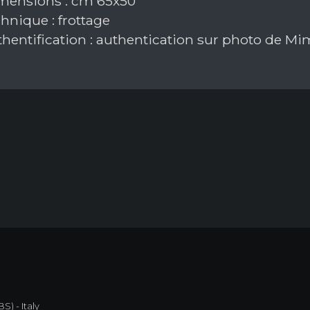
ensions : cm 65x50
hnique : frottage
hentification : authentication sur photo de M
S) - Italy