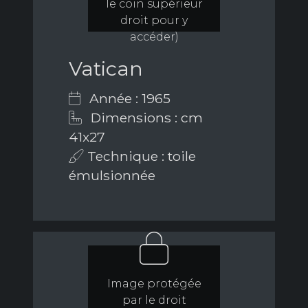
le coin supérieur
droit pour y
accéder)
Vatican
Année : 1965
Dimensions : cm
41x27
Technique : toile
émulsionnée
Image protégée
par le droit