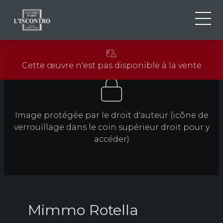
QUI SOMMES-NOU
IT
Cette œuvre n'est pas disponible à la vente
EN
NEWS ED EVENTS
FR
ARTISTES ET ŒUVRES
EXPOSITIONS
Image protégée par le droit d'auteur (icône de
CONTACTS
verrouillage dans le coin supérieur droit pour y
accéder)
Mimmo Rotella