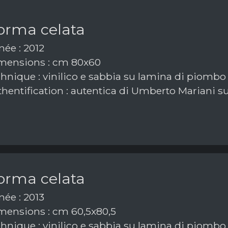
forma celata
ée : 2012
ensions : cm 80x60
hnique : vinilico e sabbia su lamina di piombo
hentification : autentica di Umberto Mariani su
forma celata
ée : 2013
ensions : cm 60,5x80,5
hnique : vinilico e sabbia su lamina di piombo