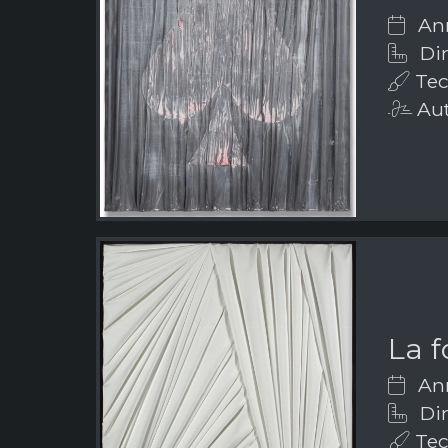
Ann
Dim
Tec
Aut
La 
Ann
Dim
Tech