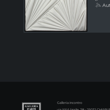
Aut
Galleria incontro
via XXVI Aprile, 38 - 25032 CHIARI (B