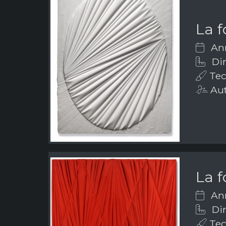
La 
Ann
Dim
Tec
Aut
La 
Ann
Dim
Tec