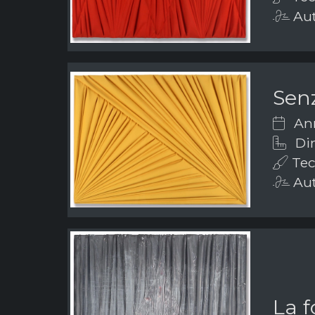
Aut
Senz
Ann
Dim
Tec
Aut
La f