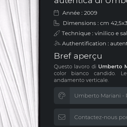
autentica di Umbe
Année : 2009
Dimensions : cm 42,5x3
Technique : vinilico e s
Authentification : auten
Bref aperçu
Questo lavoro di
Umberto
M
color bianco candido. 
andamento verticale.
Umberto Mariani - P
Contactez-nous pou