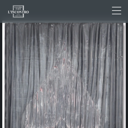
QUI SOMMES-NOU
IT
EN
NEWS ED EVENTS
FR
ARTISTES ET ŒUVRES
EXPOSITIONS
CONTACTS