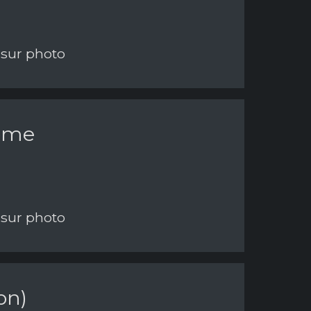
 sur photo
Rome
 sur photo
on)