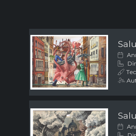
Salu
Ann
Dim
Tec
Aut
Salu
Ann
Dim