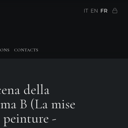
IT
EN
FR
IONS
CONTACTS
cena della
oma B (La mise
 peinture -