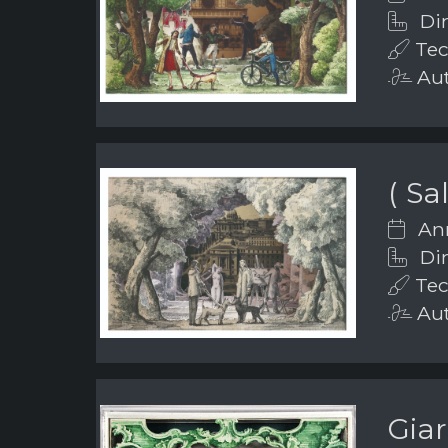
Dim
Tec
Aut
( S
Ann
Dim
Tec
Aut
Giar