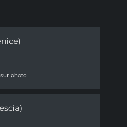
enice)
 sur photo
escia)