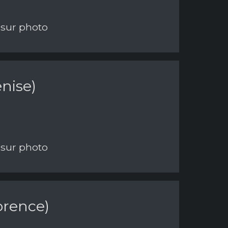
 sur photo
enise)
 sur photo
orence)