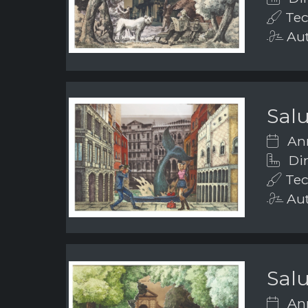
Tec
Aut
Salu
Ann
Dim
Tec
Aut
Salu
Ann