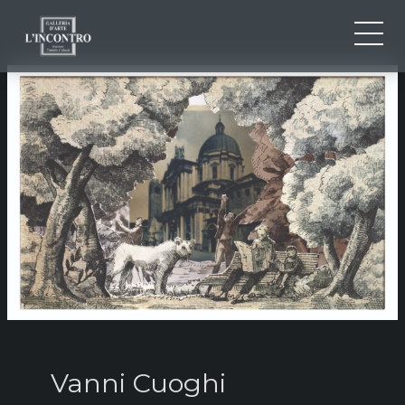
QUI SOMMES-NOU
IT
EN
NEWS ED EVENTS
FR
ARTISTES ET ŒUVRES
EXPOSITIONS
CONTACTS
Vanni Cuoghi