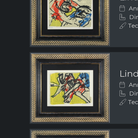
Ann
Dim
Tec
Lin
Ann
Dim
Tec