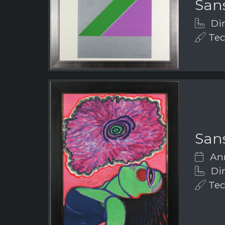
Sans
Dim
Tec
Sans
Ann
Dim
Tec