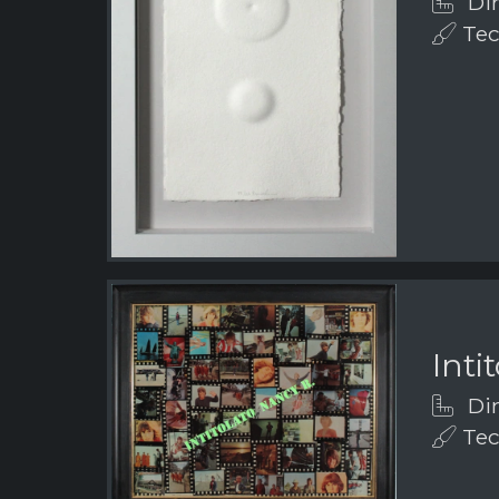
Dim
Tec
Inti
Dim
Tec