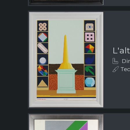
L'a
Dim
Tec