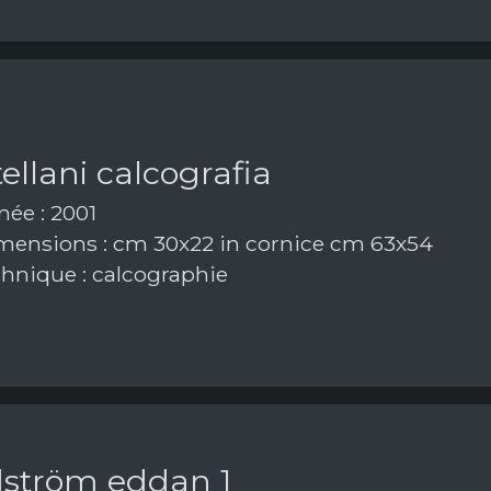
ellani calcografia
ée : 2001
ensions : cm 30x22 in cornice cm 63x54
hnique : calcographie
dström eddan 1