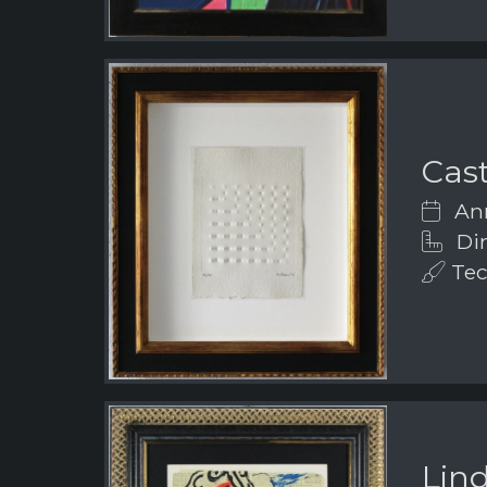
Cast
Ann
Dim
Tec
Lin