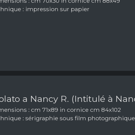
ensions : cm 70x30 in cornice cm 88x49
hnique : impression sur papier
tolato a Nancy R. (Intitulé à Nan
ensions : cm 71x89 in cornice cm 84x102
hnique : sérigraphie sous film photographique