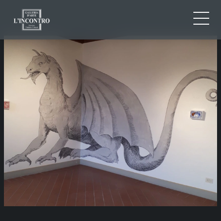
QUI SOMMES-NOU
IT
EN
NEWS ED EVENTS
FR
ARTISTES ET ŒUVRES
EXPOSITIONS
CONTACTS