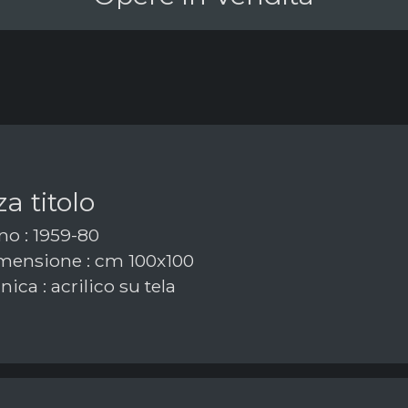
a titolo
o : 1959-80
ensione : cm 100x100
ica : acrilico su tela