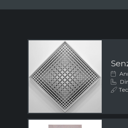
Senz
Ann
Dim
Tecn