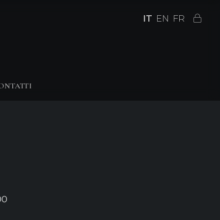
IT
EN
FR
ONTATTI
00