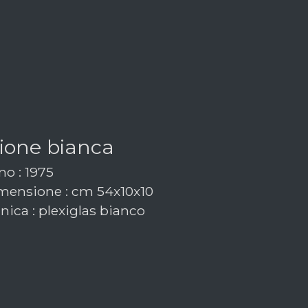
sione bianca
o : 1975
ensione : cm 54x10x10
nica : plexiglas bianco