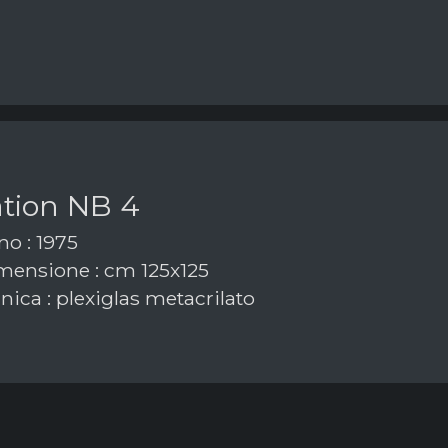
ation NB 4
o : 1975
ensione : cm 125x125
ica : plexiglas metacrilato