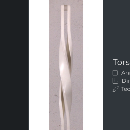
Tor
Ann
Dim
Tec