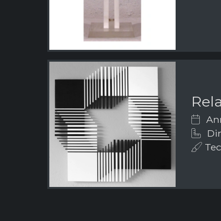
Rel
Ann
Dim
Tecn