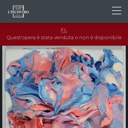
CHI SIAMO
IT
Quest'opera è stata venduta o non è disponibile
EN
NEWS ED EVENTI
FR
ARTISTI E OPERE
MOSTRE
CONTATTI