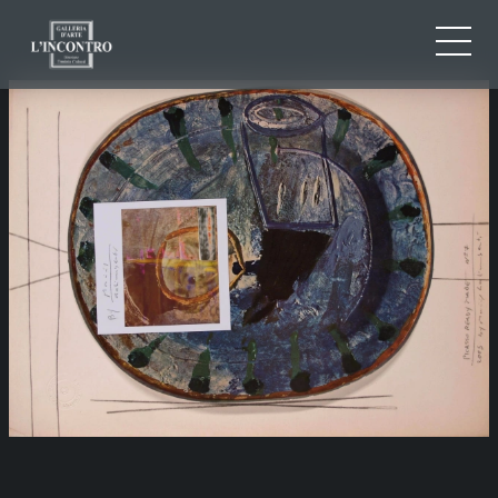
CHI SIAMO
IT
EN
NEWS ED EVENTI
FR
ARTISTI E OPERE
MOSTRE
CONTATTI