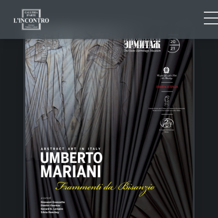
CHI SIAMO
IT
EN
NEWS ED EVENTI
FR
ARTISTI E OPERE
MOSTRE
CONTATTI