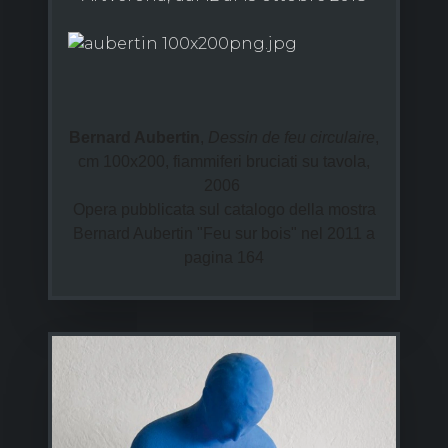
Bernard Aubertin
,
Dessin de feu circulaire
,
cm 100x200, fiammiferi bruciati su tavola,
2006
Opera pubblicata sul catalogo della mostra
Bernard Aubertin "Feu sur bois" nel 2011 a
pagina 164