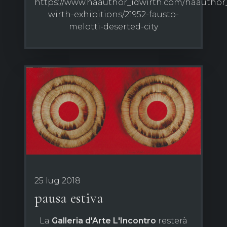
https://www.haauthor_idwirth.com/haauthor_
wirth-exhibitions/21952-fausto-
melotti-deserted-city
25 lug 2018
pausa estiva
La
Galleria d'Arte L'Incontro
resterà