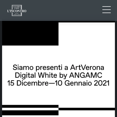
CHI SIAMO
IT
EN
NEWS ED EVENTI
FR
ARTISTI E OPERE
MOSTRE
CONTATTI