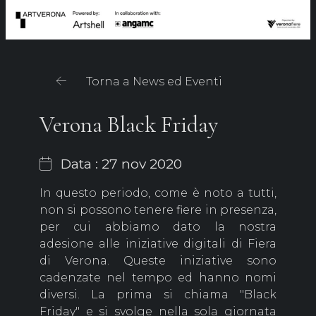
Torna a News ed Eventi
Verona Black Friday
Data : 27 nov 2020
In questo periodo, come è noto a tutti,
non si possono tenere fiere in presenza,
per cui abbiamo dato la nostra
adesione alle iniziative digitali di Fiera
di Verona. Queste iniziative sono
cadenzate nel tempo ed hanno nomi
diversi. La prima si chiama "Black
Friday" e si svolge nella sola giornata