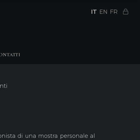
IT
EN
FR
ONTATTI
nti
gonista di una mostra personale al