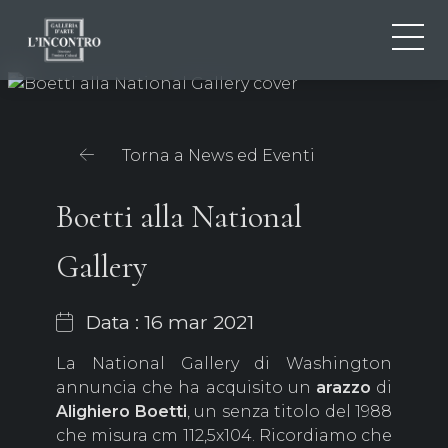
CHI SIAMO
IT
EN
NEWS ED EVENTI
Torna a News ed Eventi
FR
ARTISTI E OPERE
MOSTRE
Boetti alla National
CONTATTI
Gallery
Data : 16 mar 2021
La National Gallery di Washington
annuncia che ha acquisito un
arazzo
di
Alighiero
Boetti
, un senza titolo del 1988
che misura cm 112,5x104. Ricordiamo che