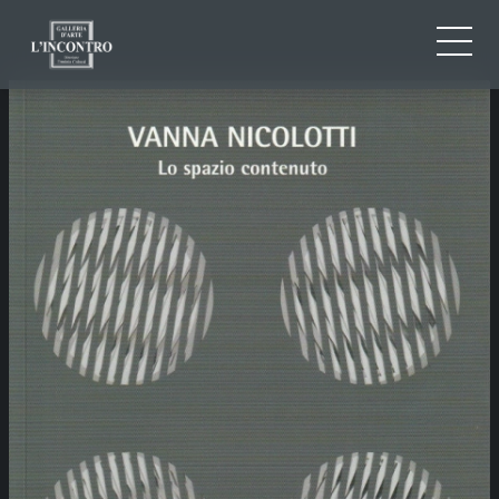
CHI SIAMO
IT
EN
NEWS ED EVENTI
FR
ARTISTI E OPERE
MOSTRE
CONTATTI