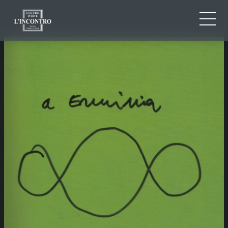
CHI SIAMO
IT
EN
NEWS ED EVENTI
FR
ARTISTI E OPERE
MOSTRE
CONTATTI