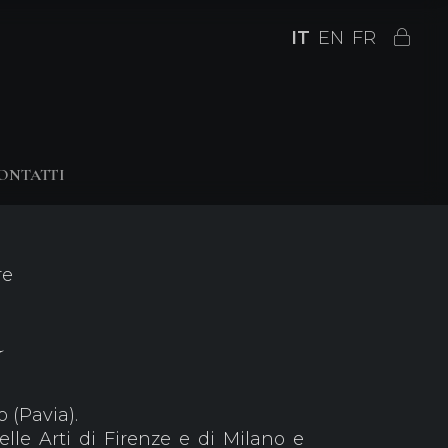
IT
EN
FR
ONTATTI
re
a
 (Pavia).
lle Arti di Firenze e di Milano e