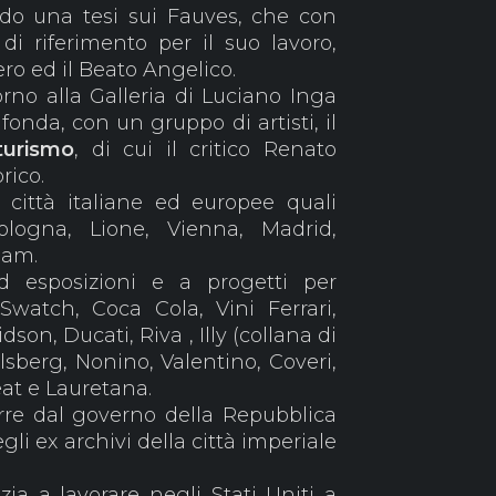
ndo una tesi sui Fauves, che con
i riferimento per il suo lavoro,
o ed il Beato Angelico.
torno alla Galleria di Luciano Inga
a
fonda, con un gruppo di artisti, il
turismo
, di cui il critico Renato
orico.
città italiane ed europee quali
ologna, Lione, Vienna, Madrid,
rdam.
d esposizioni e a progetti per
Swatch, Coca Cola, Vini Ferrari,
dson, Ducati, Riva , Illy (collana di
lsberg, Nonino, Valentino, Coveri,
Seat e Lauretana.
rre dal governo della Repubblica
gli ex archivi della città imperiale
zia a lavorare negli Stati Uniti a