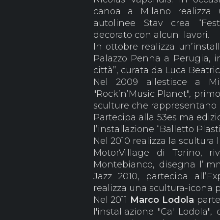
canoa a Milano realizza
autolinee Stav crea “Fes
decorato con alcuni lavori.
In ottobre realizza un’insta
Palazzo Penna a Perugia, in
città”, curata da Luca Beatric
Nel 2009 allestisce a M
"Rock’n’Music Planet", prim
sculture che rappresentano 
Partecipa alla 53esima edizi
l’installazione “Balletto Plas
Nel 2010 realizza la scultura 
MotorVillage di Torino, riv
Montebianco, disegna l’im
Jazz 2010, partecipa all’E
realizza una scultura-icona p
Nel 2011
Marco Lodola
parte
l'installazione "Ca' Lodola",