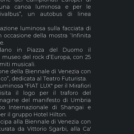
 una canoa luminosa e per le
tivalbus”, un autobus di linea
llazione luminosa sulla facciata di
 occasione della mostra “Infinita
e.
ilano in Piazza del Duomo il
o museo del rock d’Europa, con 25
miti musicali.
one della Biennale di Venezia con
tico”, dedicata al Teatro Futurista.
luminosa "FIAT LUX" per il Mirafiori
isita il logo per il traforo del
magine del manifesto di Umbria
xpo Internazionale di Shangai e
er il gruppo Hotel Hilton.
cipa alla Biennale di Venezia con
 curata da Vittorio Sgarbi, alla Ca'