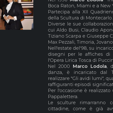
Boca Raton, Miami e a New 
Partecipa alla XII Quadrie
della Scultura di Montecarlo
Diverse le sue collaborazion
cui Aldo Busi, Claudio Apon
Tiziano Scarpa e Giuseppe Ce
Max Pezzali, Timoria, Jovanot
Nell'estate del'98, su incari
disegni per le affiches d
l'Opera Lirica Tosca di Puccin
Nel 2000
Marco Lodola
, 
danza, è incaricato dal
realizzare "Gli avidi lumi", q
raffiguranti episodi significa
Per l'occasione è realizzat
Pappalettera.
Le sculture rimarranno c
cittadine, come è già av