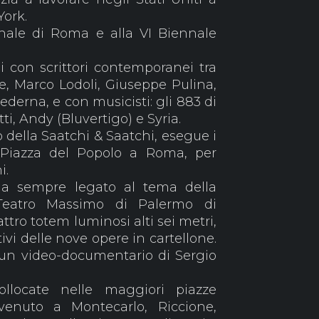
York.
nnale di Roma e alla VI Biennale
.
i con scrittori contemporanei tra
e, Marco Lodoli, Giuseppe Pulina,
derna, e con musicisti: gli 883 di
ti, Andy (Bluvertigo) e Syria.
co della Saatchi & Saatchi, esegue i
i Piazza del Popolo a Roma, per
i.
da sempre legato al tema della
 Teatro Massimo di Palermo di
uattro totem luminosi alti sei metri,
tivi delle nove opere in cartellone.
o un video-documentario di Sergio
ollocate nelle maggiori piazze
venuto a Montecarlo, Riccione,