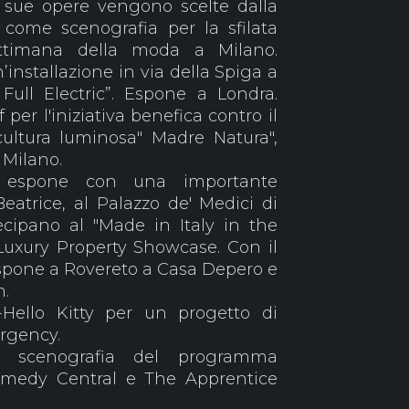
 sue opere vengono scelte dalla
 come scenografia per la sfilata
ttimana della moda a Milano.
’installazione in via della Spiga a
ull Electric”. Espone a Londra.
per l'iniziativa benefica contro il
ultura luminosa" Madre Natura",
a Milano.
a
espone con una importante
eatrice, al Palazzo de' Medici di
ecipano al "Made in Italy in the
Luxury Property Showcase. Con il
pone a Rovereto a Casa Depero e
n.
-Hello Kitty per un progetto di
ergency.
la scenografia del programma
Comedy Central e The Apprentice