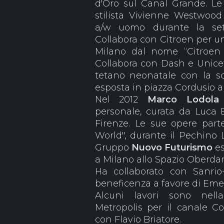
d'Oro sul Canal Grande. Le
stilista Vivienne Westwood
a/w uomo durante la se
Collabora con Citroen per un
Milano dal nome “Citroen F
Collabora con Dash e Unicef 
tetano neonatale con la sc
esposta in piazza Cordusio 
Nel 2012
Marco Lodol
personale, curata da Luca B
Firenze. Le sue opere part
World", durante il Pechino 
Gruppo
Nuovo
Futurismo
es
a Milano allo Spazio Oberda
Ha collaborato con Sanrio
beneficenza a favore di Em
Alcuni lavori sono nel
Metropolis per il canale 
con Flavio Briatore.