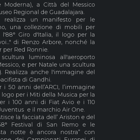
 Moderna), a Città del Messico
Museo Regional de Guadalajara.
realizza un manifesto per le
no, una collezione di mobili per
l'88° Giro d'Italia, il logo per la
oi..." di Renzo Arbore, nonché la
r per Red Ronnie.
scultura luminosa all'aeroporto
Messico, e per Natale una scultura
. Realizza anche l'immagine del
cifista di Gandhi.
r i 50 anni dell’ARCI, l’immagine
 logo per i Miti della Musica per la
 i 100 anni di Fiat Avio e i 110
Juventus e il marchio Air One.
stisce la facciata dell’ Ariston e del
58° Festival di San Remo e le
sta notte è ancora nostra” con
sione dei Campionati Europei di