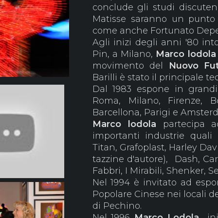
conclude gli studi discute
Matisse saranno un punto d
come anche Fortunato Deper
Agli inizi degli anni '80 in
Pin, a Milano,
Marco lodol
movimento del
Nuovo
Fu
Barilli è stato il principale te
Dal 1983 espone in grandi 
Roma, Milano, Firenze, B
Barcellona, Parigi e Amste
Marco lodola
partecipa a
importanti industrie quali 
Titan, Grafoplast, Harley Davi
tazzine d'autore), Dash, Car
Fabbri, I Mirabili, Shenker, 
Nel 1994 è invitato ad espo
Popolare Cinese nei locali de
di Pechino.
Nel 1996
Marco Lodola
ini