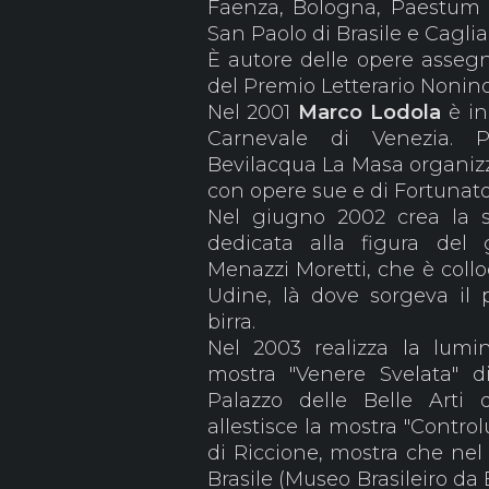
Faenza, Bologna, Paestum e
San Paolo di Brasile e Caglia
È autore delle opere assegna
del Premio Letterario Nonin
Nel 2001
Marco Lodola
è in
Carnevale di Venezia. P
Bevilacqua La Masa organizz
con opere sue e di Fortunat
Nel giugno 2002 crea la sc
dedicata alla figura del
Menazzi Moretti, che è collo
Udine, là dove sorgeva il 
birra.
Nel 2003 realizza la lumin
mostra "Venere Svelata" 
Palazzo delle Belle Arti 
allestisce la mostra "Contro
di Riccione, mostra che nel 
Brasile (Museo Brasileiro da