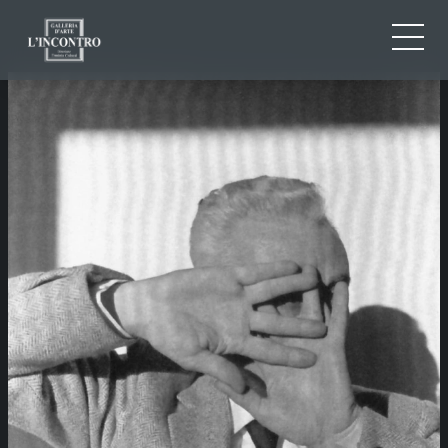
CHI SIAMO
IT
EN
NEWS ED EVENTI
FR
ARTISTI E OPERE
MOSTRE
CONTATTI