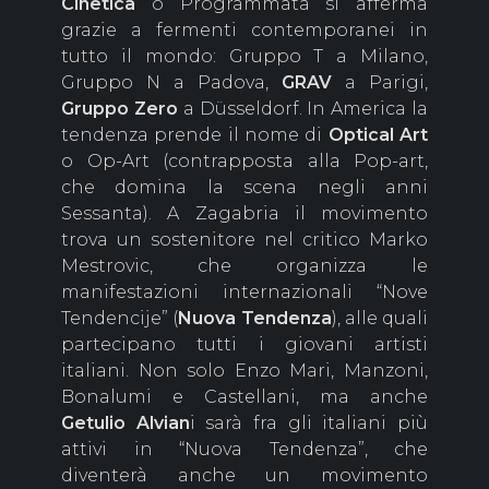
Cinetica
o Programmata si afferma
grazie a fermenti contemporanei in
tutto il mondo: Gruppo T a Milano,
Gruppo N a Padova,
GRAV
a Parigi,
Gruppo Zero
a Düsseldorf. In America la
tendenza prende il nome di
Optical Art
o Op-Art (contrapposta alla Pop-art,
che domina la scena negli anni
Sessanta). A Zagabria il movimento
trova un sostenitore nel critico Marko
Mestrovic, che organizza le
manifestazioni internazionali “Nove
Tendencije” (
Nuova Tendenza
), alle quali
partecipano tutti i giovani artisti
italiani. Non solo Enzo Mari, Manzoni,
Bonalumi e Castellani, ma anche
Getulio Alvian
i sarà fra gli italiani più
attivi in “Nuova Tendenza”, che
diventerà anche un movimento