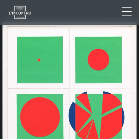
QUI SOMMES-NOU
IT
EN
NEWS ED EVENTS
FR
ARTISTES ET ŒUVRES
EXPOSITIONS
CONTACTS