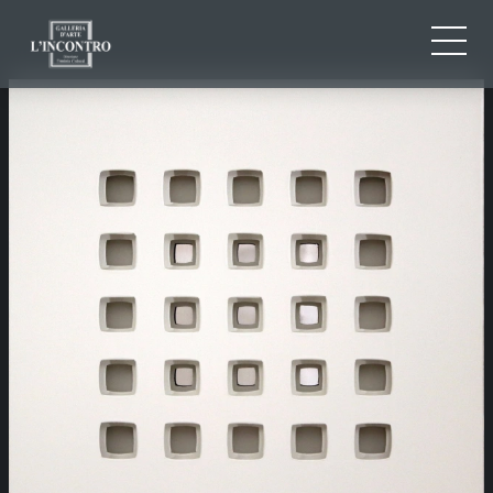
QUI SOMMES-NOU
IT
EN
NEWS ED EVENTS
FR
ARTISTES ET ŒUVRES
EXPOSITIONS
CONTACTS