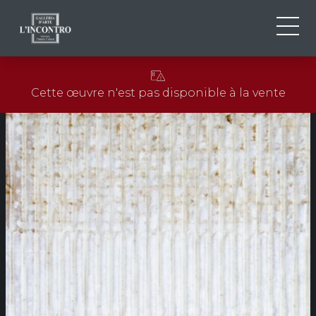
QUI SOMMES-NOU
IT
Cette œuvre n'est pas disponible à la vente
EN
NEWS ED EVENTS
FR
ARTISTES ET ŒUVRES
EXPOSITIONS
CONTACTS