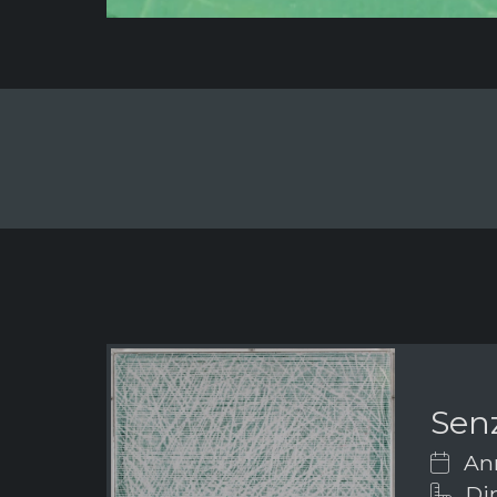
Senz
Ann
Di