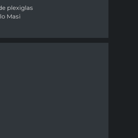
de plexiglas
lo Masi