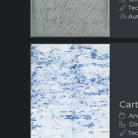
Tec
Aut
Car
Ann
Dim
Tec