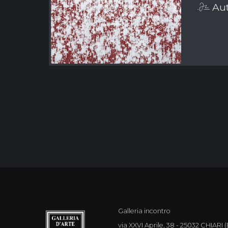
Aut
Galleria incontro
via XXVI Aprile, 38 - 25032 CHIARI (B