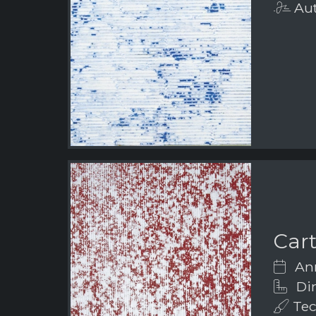
Aut
Car
Ann
Dim
Tec