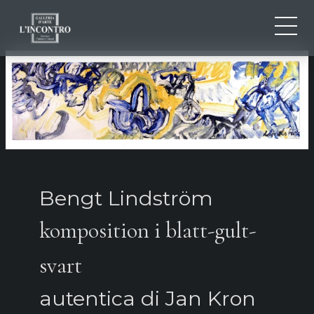
QUI SOMMES-NOU
IT
EN
NEWS ED EVENTS
FR
ARTISTES ET ŒUVRES
EXPOSITIONS
CONTACTS
Bengt Lindström
komposition i blatt-gult-
svart
autentica di Jan Kron