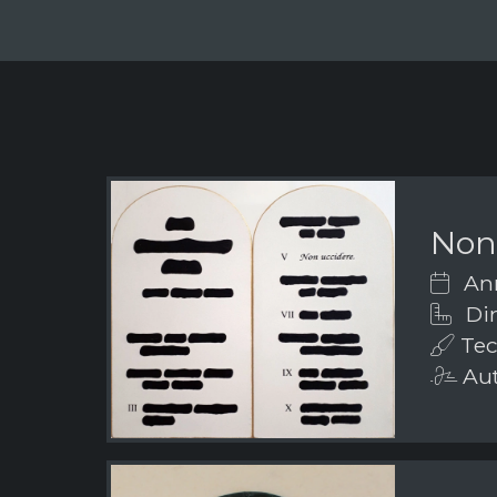
Non 
Ann
Dim
Tech
Auth