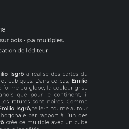
18
ur bois - p.a multiples.
cation de l’éditeur
lio Isgrô
a réalisé des cartes du
 et cubiques. Dans ce cas,
Emilio
forme du globe, la couleur grise
andis que pour le continent, il
. Les ratures sont noires. Comme
E
milio Isgrô,
celle-ci tourne autour
rthogonale par rapport à l’un des
rô
crée ce multiple avec un cube