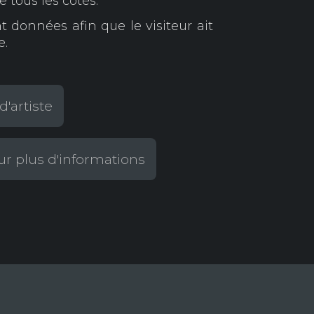
e tous les côtés.
 données afin que le visiteur ait
e.
d'artiste
r plus d'informations