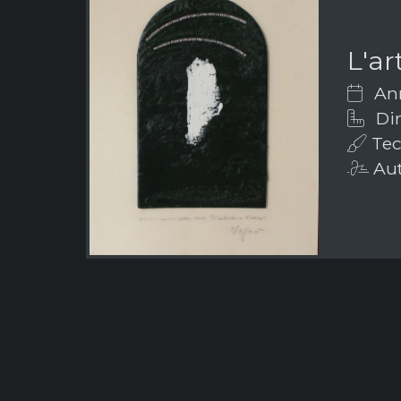
L'ar
Ann
Dim
Tec
Aut