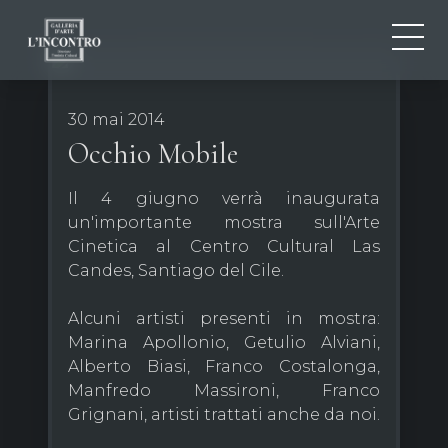
QUI SOMMES-NOU
IT
30 mai 2014
EN
NEWS ED EVENTS
Occhio Mobile
FR
ARTISTES ET ŒUVRES
Il 4 giugno verrà inaugurata
EXPOSITIONS
un'importante mostra sull'Arte
CONTACTS
Cinetica al Centro Cultural Las
Candes, Santiago del Cile.
Alcuni artisti presenti in mostra:
Marina Apollonio, Getulio Alviani,
Alberto Biasi, Franco Costalonga,
Manfredo Massironi, Franco
Grignani, artisti trattati anche da noi.