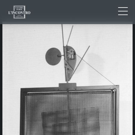
QUI SOMMES-NOU
IT
EN
NEWS ED EVENTS
FR
ARTISTES ET ŒUVRES
EXPOSITIONS
CONTACTS