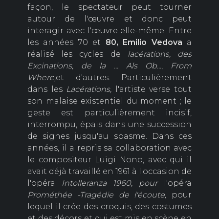
façon, le spectateur peut tourner
autour de l'œuvre et donc peut
interagir avec l'œuvre elle-même. Entre
les années 70 et
80, Emilio Vedova
a
réalisé les cycles de
lacérations,
des
Excinations,
de la ... Als Ob...
,
From
Where,
et d'autres. Particulièrement
dans les
Lacérations,
l'artiste verse tout
son malaise existentiel du moment ; le
geste est particulièrement incisif,
interrompu, épais dans une succession
de signes jusqu'au spasme. Dans ces
années, il a repris sa collaboration avec
le compositeur Luigi Nono, avec qui il
avait déjà travaillé en 1961 à l'occasion de
l'opéra
Intolleranza 1960, pour
l'opéra
Prométhée -Tragédie de l'écoute,
pour
lequel il crée des croquis, des costumes
et des décors et qui est mis en scène en