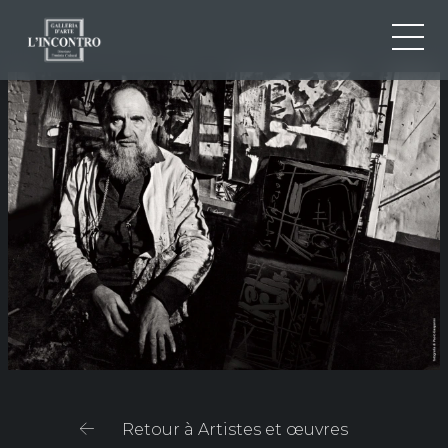
QUI SOMMES-NOU
IT
EN
NEWS ED EVENTS
FR
ARTISTES ET ŒUVRES
EXPOSITIONS
CONTACTS
Retour à Artistes et œuvres